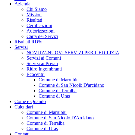
Azienda
Chi Siamo
Mission
Risultati
Certificazioni
Autorizzazioni
Carta dei Servizi
Risultati RD%
Servizi
NOVITA'-NUOVI SERVIZI PER L'EDILIZIA
Servizi ai Comuni
Servizi ai Privati
Ritiro Ingombranti
Ecocentri
Comune di Marrubiu
Comune di San Nicolò D'arcidano
Comune di Terralba
Comune di Uras
Come e Quando
Calendari
Comune di Marrubiu
Comune di San Nicolò D'Arcidano
Comune di Terralba
Comune di Uras
Contatti